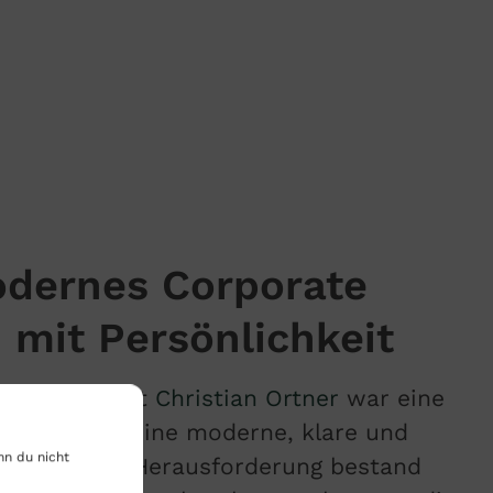
odernes Corporate
 mit Persönlichkeit
enarbeit mit
Christian Ortner
war eine
standen ist eine moderne, klare und
nn du nicht
 Marke. Die Herausforderung bestand