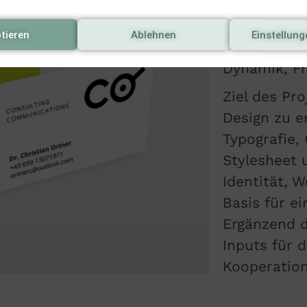
darin, ein 
zu entwicke
tieren
Ablehnen
Einstellun
und einem k
Dynamik, F
Ziel des Pr
Design zu e
Typografie,
Stylesheet 
Identität, W
Basis für e
Ergänzend d
Inputs für 
Kooperatio