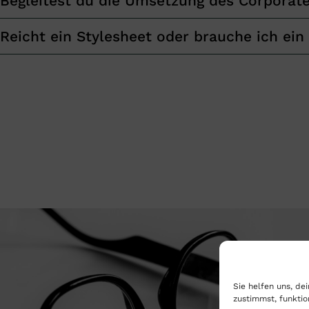
Begleitest du die Umsetzung des Corporat
Reicht ein Stylesheet oder brauche ich ei
Sie helfen uns, de
zustimmst, funktio