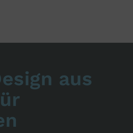
esign aus
für
en