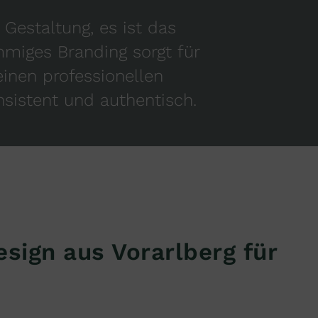
 Gestaltung, es ist das
miges Branding sorgt für
inen professionellen
onsistent und authentisch.
esign aus Vorarlberg für