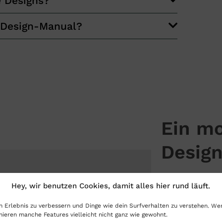
e Designs?
n Design-Manual?
Ein m
Design
Die Zusamm
Hey, wir benutzen Cookies, damit alles hier rund läuft.
Freude. Ent
in Erlebnis zu verbessern und Dinge wie dein Surfverhalten zu verstehen. We
persönliche
nieren manche Features vielleicht nicht ganz wie gewohnt.