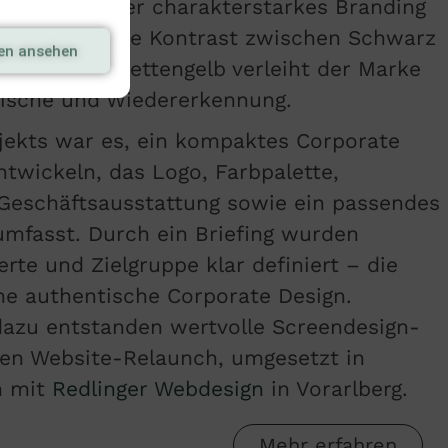
schlichtes, aber charakterstarkes Branding
ln. Der starke Kontrast zwischen Schwarz
gen ansehen
räftigen Limettengelb verleiht der Marke
rische und Wiedererkennung.
ojekts war es, ein kompaktes Corporate
ntwickeln, das Logo, Farbpalette,
 Geschäftsausstattung sowie ein passendes
umfasst. Durch ein Briefing wurden
erte und Zielgruppe klar definiert – die
ine authentische Corporate Design.
azu entstanden wertvolle Screendesign-
den Website-Relaunch, umgesetzt in
n mit
Redlinger Webdesign
in Vorarlberg.
Mehr erfahren